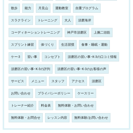
散歩
能力
月見山
運動教室
自重プログラム
スラクライン
トレーニング
大人
須磨海岸
コーディネーショントレーニング
神戸市須磨区
上腕二頭筋
スプリント練習
体づくり
生活習慣
食事・睡眠・運動
ケー-3
習い事
コンセプト
須磨区の習い事･K-3の口コミ情報
須磨区の習い事･K-3の評判
須磨区の習い事･K-3のお客様の声
サービス
メニュー
スタッフ
アクセス
須磨区
お問い合わせ
プライバシーポリシー
ケースリー
トレーナー紹介
料金表
無料体験・お問い合わせ
無料体験・お問合せ
レッスン内容
無料体験/お問い合わせ