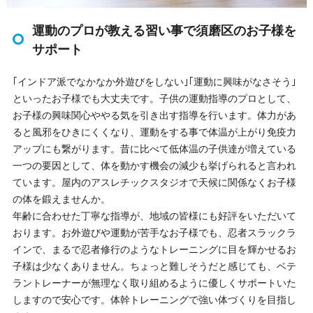
運動のプロが教える習い事で須磨区のお子様を
サポート
｢インドア派でなかなか外遊びをしない｣｢運動に興味がなさそう｣
といったお子様でも大丈夫です。子供の運動指導のプロとして、
お子様の興味関心ややる気を引き出す指導を行います。体力があ
ると風邪をひきにくくなり、運動をする事で体温が上がり免疫力
アップにも繋がります。昔に比べて低体温の子供達が増えている
一つの要因として、体を動かす機会の減少も挙げられると言われ
ています。屋内のアスレチックスタジオで天候に関係なくお子様
の体を鍛えませんか。
年齢に合わせた丁寧な指導が、地域の皆様にも好評をいただいて
おります。お外遊びや運動が苦手なお子様でも、忍者スラックラ
インで、まるで忍者修行のようなトレーニングに目を輝かせるお
子様は少なくありません。ちょっと難しそうだと感じても、ベテ
ラントレーナーが無理なく取り組めるように優しくサポートいた
しますので安心です。体幹トレーニングで強い体づくりを目指し