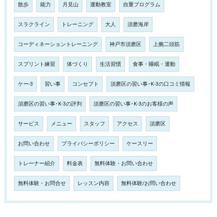
散歩
能力
月見山
運動教室
自重プログラム
スラクライン
トレーニング
大人
須磨海岸
コーディネーショントレーニング
神戸市須磨区
上腕二頭筋
スプリント練習
体づくり
生活習慣
食事・睡眠・運動
ケー-3
習い事
コンセプト
須磨区の習い事･K-3の口コミ情報
須磨区の習い事･K-3の評判
須磨区の習い事･K-3のお客様の声
サービス
メニュー
スタッフ
アクセス
須磨区
お問い合わせ
プライバシーポリシー
ケースリー
トレーナー紹介
料金表
無料体験・お問い合わせ
無料体験・お問合せ
レッスン内容
無料体験/お問い合わせ