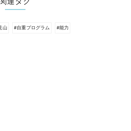
関連タグ
見山
#自重プログラム
#能力