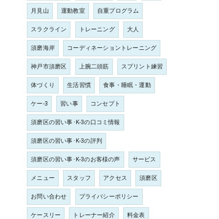
月見山
運動教室
自重プログラム
スラクライン
トレーニング
大人
須磨海岸
コーディネーショントレーニング
神戸市須磨区
上腕二頭筋
スプリント練習
体づくり
生活習慣
食事・睡眠・運動
ケー-3
習い事
コンセプト
須磨区の習い事･K-3の口コミ情報
須磨区の習い事･K-3の評判
須磨区の習い事･K-3のお客様の声
サービス
メニュー
スタッフ
アクセス
須磨区
お問い合わせ
プライバシーポリシー
ケースリー
トレーナー紹介
料金表