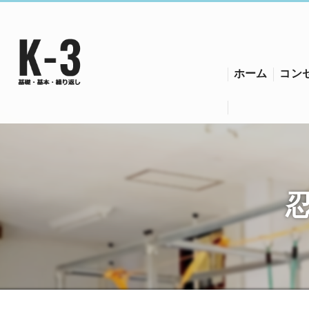
ホーム
コン
須磨
須磨
須磨