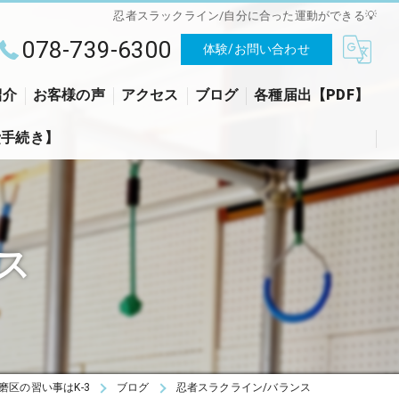
忍者スラックライン/自分に合った運動ができる💡
078-739-6300
体験/お問い合わせ
紹介
お客様の声
アクセス
ブログ
各種届出【PDF】
費手続き】
ケースリー
入会申込書【PDF】
変更届【PDF】
ス
磨区の習い事はK-3
ブログ
忍者スラクライン/バランス