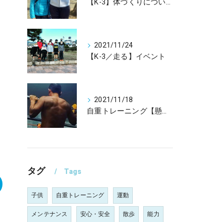
【K-3】体づくりについて
2021/11/24
【K-3／走る】イベント
2021/11/18
自重トレーニング【懸垂】強い上腕二頭筋
タグ
Tags
子供
自重トレーニング
運動
メンテナンス
安心・安全
散歩
能力