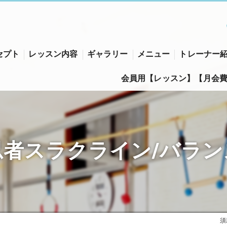
セプト
レッスン内容
ギャラリー
メニュー
トレーナー
会員用【レッスン】【月会
区の習い事･K-3の口コミ情報
区の習い事･K-3の評判
忍者スラクライン/バラン
区の習い事･K-3のお客様の声
須