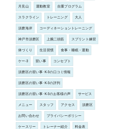
月見山
運動教室
自重プログラム
スラクライン
トレーニング
大人
須磨海岸
コーディネーショントレーニング
神戸市須磨区
上腕二頭筋
スプリント練習
体づくり
生活習慣
食事・睡眠・運動
ケー-3
習い事
コンセプト
須磨区の習い事･K-3の口コミ情報
須磨区の習い事･K-3の評判
須磨区の習い事･K-3のお客様の声
サービス
メニュー
スタッフ
アクセス
須磨区
お問い合わせ
プライバシーポリシー
ケースリー
トレーナー紹介
料金表