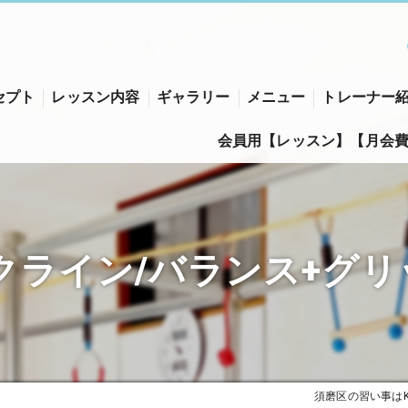
セプト
レッスン内容
ギャラリー
メニュー
トレーナー
会員用【レッスン】【月会
区の習い事･K-3の口コミ情報
区の習い事･K-3の評判
クライン/バランス+グリッ
区の習い事･K-3のお客様の声
須磨区の習い事はK