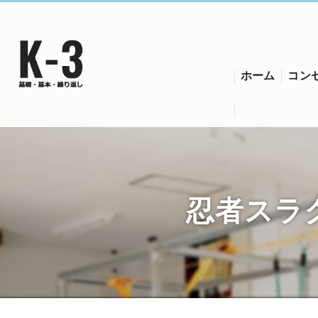
ホーム
コン
須磨
須磨
忍者スラ
須磨