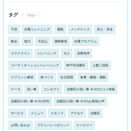
タグ
Tags
子供
自重トレーニング
運動
メンテナンス
安心・安全
散歩
能力
月見山
運動教室
自重プログラム
スラクライン
トレーニング
大人
須磨海岸
コーディネーショントレーニング
神戸市須磨区
上腕二頭筋
スプリント練習
体づくり
生活習慣
食事・睡眠・運動
ケー-3
習い事
コンセプト
須磨区の習い事･K-3の口コミ情報
須磨区の習い事･K-3の評判
須磨区の習い事･K-3のお客様の声
サービス
メニュー
スタッフ
アクセス
須磨区
お問い合わせ
プライバシーポリシー
ケースリー